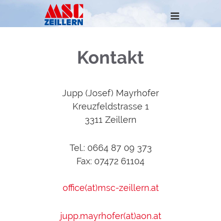
Kontakt
Jupp (Josef) Mayrhofer
Kreuzfeldstrasse 1
3311 Zeillern
Tel.: 0664 87 09 373
Fax: 07472 61104
office(at)msc-zeillern.at
jupp.mayrhofer(at)aon.at