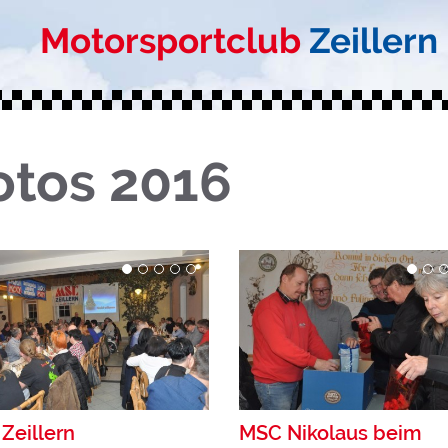
Motorsportclub
Zeillern
otos 2016
Zeillern
MSC Nikolaus beim