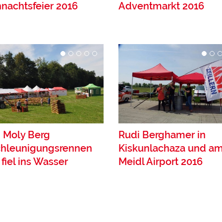
nachtsfeier 2016
Adventmarkt 2016
i Moly Berg
Rudi Berghamer in
hleunigungsrennen
Kiskunlachaza und a
fiel ins Wasser
Meidl Airport 2016